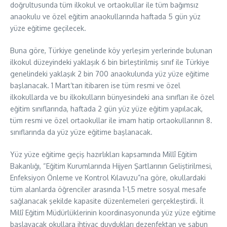
doğrultusunda tüm ilkokul ve ortaokullar ile tüm bağımsız
anaokulu ve özel eğitim anaokullarında haftada 5 gün yüz
yüze eğitime geçilecek.
Buna göre, Türkiye genelinde köy yerleşim yerlerinde bulunan
ilkokul düzeyindeki yaklaşık 6 bin birleştirilmiş sınıf ile Türkiye
genelindeki yaklaşık 2 bin 700 anaokulunda yüz yüze eğitime
başlanacak. 1 Mart’tan itibaren ise tüm resmi ve özel
ilkokullarda ve bu ilkokulların bünyesindeki ana sınıfları ile özel
eğitim sınıflarında, haftada 2 gün yüz yüze eğitim yapılacak,
tüm resmi ve özel ortaokullar ile imam hatip ortaokullarının 8.
sınıflarında da yüz yüze eğitime başlanacak.
Yüz yüze eğitime geçiş hazırlıkları kapsamında Millî Eğitim
Bakanlığı, “Eğitim Kurumlarında Hijyen Şartlarının Geliştirilmesi,
Enfeksiyon Önleme ve Kontrol Kılavuzu”na göre, okullardaki
tüm alanlarda öğrenciler arasında 1-1,5 metre sosyal mesafe
sağlanacak şekilde kapasite düzenlemeleri gerçekleştirdi. İl
Millî Eğitim Müdürlüklerinin koordinasyonunda yüz yüze eğitime
başlayacak okullara ihtiyaç duydukları dezenfektan ve sabun