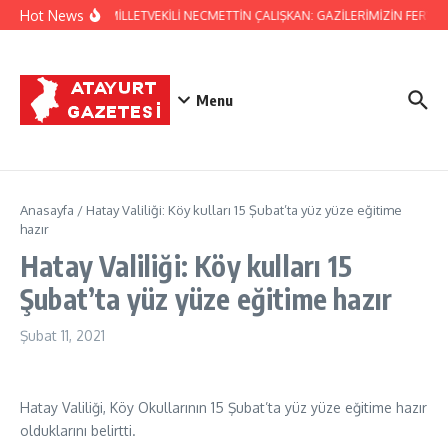
İçeriğe atla
Hot News
HATAY MİLLETVEKİLİ NECMETTİN ÇALIŞKAN: GAZİLERİMİZİN FERYAD
Menu
Anasayfa
/
Hatay Valiliği: Köy kulları 15 Şubat’ta yüz yüze eğitime
hazır
Hatay Valiliği: Köy kulları 15
Şubat’ta yüz yüze eğitime hazır
Şubat 11, 2021
Hatay Valiliği, Köy Okullarının 15 Şubat’ta yüz yüze eğitime hazır
olduklarını belirtti.