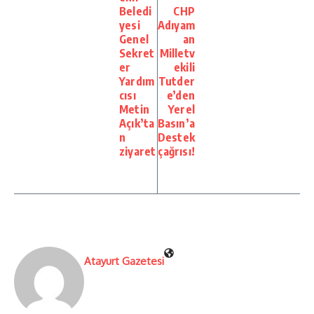
Beledi
CHP
yesi
Adıyam
Genel
an
Sekret
Milletv
er
ekili
Yardım
Tutder
cısı
e’den
Metin
Yerel
Açık’ta
Basın’a
n
Destek
ziyaret
çağrısı!
Atayurt Gazetesi