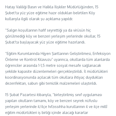
Hatay Valiliği Basın ve Halkla İlişkiler Müdürlüğünden, 15
Şubet’ta yüz yüze eğitime hazır oldukları belirtilen Köy
kullarıyla ilgili olarak şu açıklama yapıldı:
“Salgın koşullarının hafif seyrettiği ya da virüsün hiç
görülmediği köy ve benzeri yerleşim yerlerinde okullar, 15
Şubat’ta başlayacak yüz yüze eğitime hazırlandı.
“Eğitim Kurumlarında Hijyen Şartlarının Geliştirilmesi, Enfeksiyon
Önleme ve Kontrol Kılavuzu” uyarınca, okullarda tüm alanlarda
öğrenciler arasında 1-1,5 metre sosyal mesafe sağlanacak
şekilde kapasite düzenlemeleri gerçekleştirildi. İl müdürlükleri
koordinasyonunda açılacak tüm okullara ihtiyaç duydukları
dezenfektan, sabun gibi temizlik malzemeleri ulaştırıldı.
15 Şubat Pazartesi itibarıyla, “birleştirilmiş sınıf uygulaması
yapılan okulların tamamı, köy ve benzeri seyrek nüfuslu
yerleşim yerlerinde il/ilçe hıfzıssıhha kurullarının il ve ilçe millî
eğitim müdürlükleri iş birliği içinde alacağı kararlar