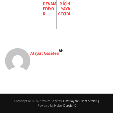
DEVAM
R İÇİN
EDİYO
YAYA
R
GEÇİDİ
Atayurt Gazetesi
Copyright © 2026 Atayurt Gazetesi
Hazırlayan: Esnaf Siteleri
|
Powered by
Haber Dergisi X