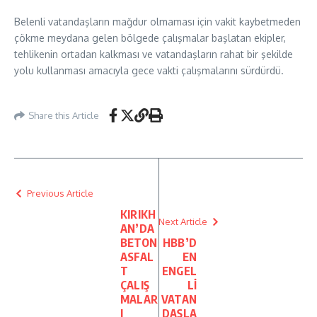
Belenli vatandaşların mağdur olmaması için vakit kaybetmeden
çökme meydana gelen bölgede çalışmalar başlatan ekipler,
tehlikenin ortadan kalkması ve vatandaşların rahat bir şekilde
yolu kullanması amacıyla gece vakti çalışmalarını sürdürdü.
Share this Article
Previous Article
KIRIKH
Next Article
AN’DA
BETON
HBB’D
ASFAL
EN
T
ENGEL
ÇALIŞ
Lİ
MALAR
VATAN
I
DAŞLA