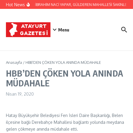
İçeriğe atla
Hot News
BAŞKAN İBRAHİM NACİ YAPAR, GÜLDEREN MAHALLESİ SAKİNLERİNİ 
Menu
Anasayfa
/
HBB’DEN ÇÖKEN YOLA ANINDA MÜDAHALE
HBB’DEN ÇÖKEN YOLA ANINDA
MÜDAHALE
Nisan 19, 2020
Hatay Büyükşehir Belediyesi Fen İsleri Daire Başkanlığı, Belen
ilçesine bağlı Derebahçe Mahallesi bağlantı yolunda meydana
gelen çökmeye anında müdahale etti.